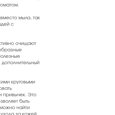
роматом.
вместо мыла, так
юдей с
ктивно очищают
ообразные
полезные
й дополнительный
кими круговыми
овать
и привычек. Это
зволяет быть
 можно найти
ухода за кожей.