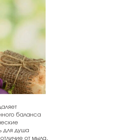
даляет
енного баланса
ческие
ь для душа
отличие от мыла,