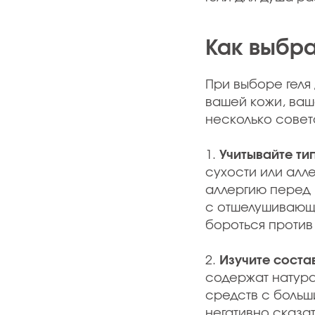
Как выбра
При выборе геля 
вашей кожи, ваш
несколько совет
1.
Учитывайте ти
сухости или алле
аллергию перед п
с отшелушивающи
бороться против
2.
Изучите соста
содержат натура
средств с больш
негативно сказат