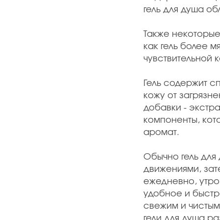
гель для душа о
Также некоторые
как гель более 
чувствительной 
Гель содержит 
кожу от загрязн
добавки - экстр
компоненты, кот
аромат.
Обычно гель для
движениями, зат
ежедневно, утро
удобное и быстр
свежим и чистым
гели для душа р