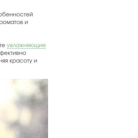
собенностей
ароматов и
йте
увлажняющие
ффективно
няя красоту и